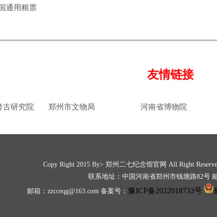
国通用粮票
友情链接
考古研究院
郑州市文物局
河南省博物院
Copy Right 2015 By> 郑州二七纪念馆官网
All Right Res
联系地址：中国河南省郑州市钱塘路82号 邮编
豫ICP备2022018733号
邮箱：zzcceqg@163.com 备案号：