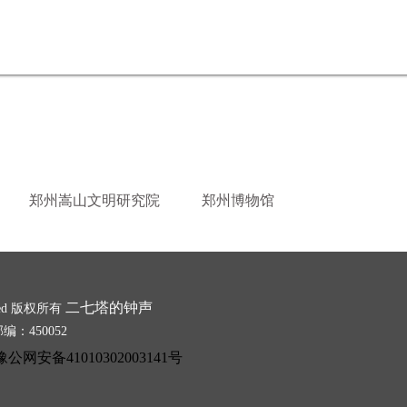
郑州嵩山文明研究院
郑州博物馆
二七塔的钟声
erved 版权所有
：450052
豫公网安备41010302003141号