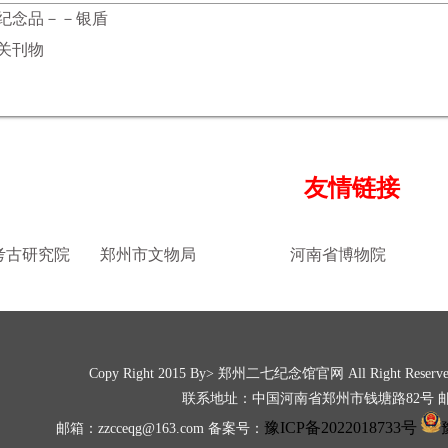
纪念品－－银盾
关刊物
友情链接
考古研究院
郑州市文物局
河南省博物院
Copy Right 2015 By> 郑州二七纪念馆官网
All Right Res
联系地址：中国河南省郑州市钱塘路82号 邮编
豫ICP备2022018733号
邮箱：zzcceqg@163.com 备案号：