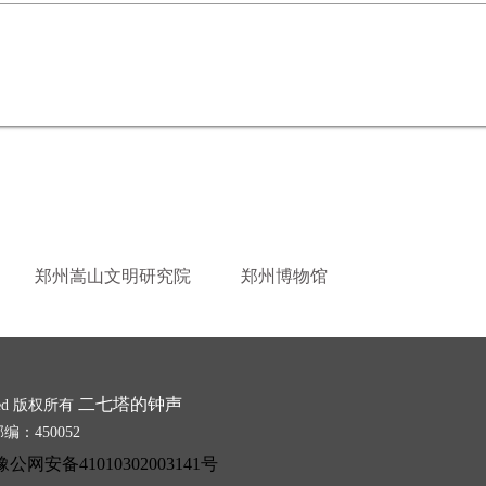
郑州嵩山文明研究院
郑州博物馆
二七塔的钟声
erved 版权所有
：450052
豫公网安备41010302003141号